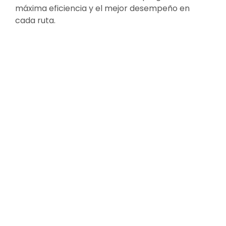
máxima eficiencia y el mejor desempeño en
cada ruta.
Larga distancia
Para zonas urbanas exigentes